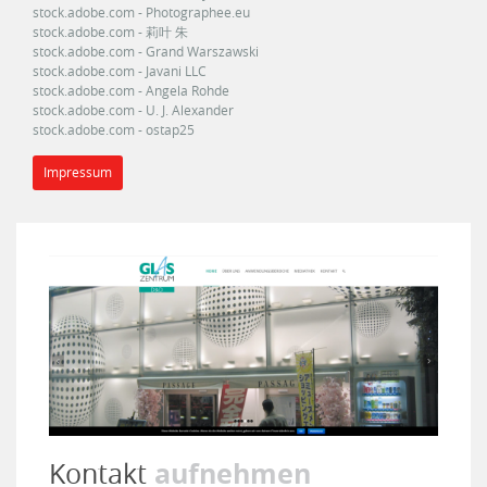
stock.adobe.com - Photographee.eu
stock.adobe.com - 莉叶 朱
stock.adobe.com - Grand Warszawski
stock.adobe.com - Javani LLC
stock.adobe.com - Angela Rohde
stock.adobe.com - U. J. Alexander
stock.adobe.com - ostap25
Impressum
aufnehmen
Kontakt