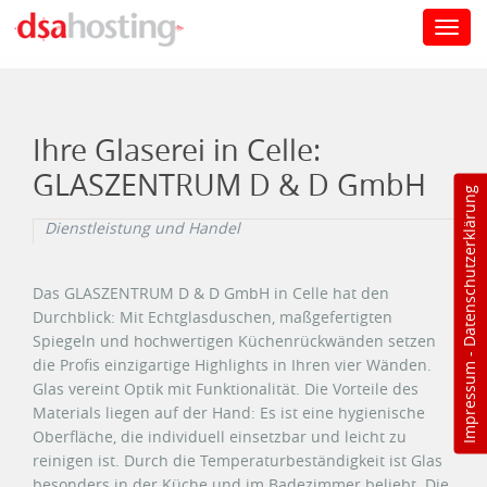
Toggl
navig
Direkt zum Inhalt
Ihre Glaserei in Celle:
GLASZENTRUM D & D GmbH
Datenschutzerklärung
Dienstleistung und Handel
Das GLASZENTRUM D & D GmbH in Celle hat den
Durchblick: Mit Echtglasduschen, maßgefertigten
Spiegeln und hochwertigen Küchenrückwänden setzen
-
die Profis einzigartige Highlights in Ihren vier Wänden.
Impressum
Glas vereint Optik mit Funktionalität. Die Vorteile des
Materials liegen auf der Hand: Es ist eine hygienische
Oberfläche, die individuell einsetzbar und leicht zu
reinigen ist. Durch die Temperaturbeständigkeit ist Glas
besonders in der Küche und im Badezimmer beliebt. Die