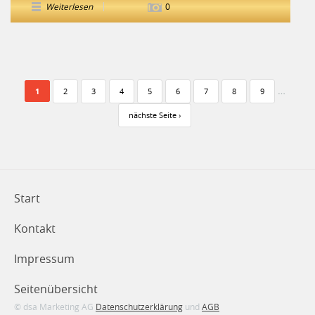
Weiterlesen
0
Seiten
…
1
2
3
4
5
6
7
8
9
nächste Seite ›
Start
Kontakt
Impressum
Seitenübersicht
© dsa Marketing AG
Datenschutzerklärung
und
AGB