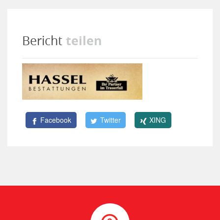
teilen
Bericht
Facebook
Twitter
XING