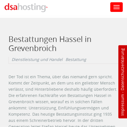
Toggl
navig
Direkt zum Inhalt
Bestattungen Hassel in
Grevenbroich
Datenschutzerklärung
Dienstleistung und Handel
Bestattung
Der Tod ist ein Thema, über das niemand gern spricht.
Kommt der Zeitpunkt, an dem uns ein geliebter Mensch
verlässt, sind Hinterbliebene deshalb häufig überfordert.
-
Die erfahrenen Fachkräfte von Bestattungen Hassel in
Impressum
Grevenbroich wissen, worauf es in solchen Fällen
ankommt: Unterstützung, Einfühlungsvermögen und
Kompetenz. Das heutige Bestattungsinstitut ging 1935
aus einem Schreinerbetrieb hervor. In der dritten
Generation leitet Stefan Hassel heute das Unternehmen