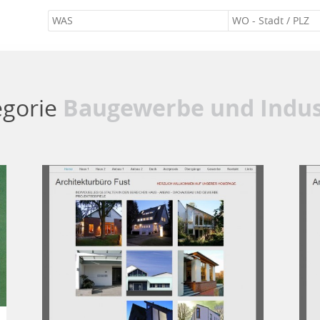
egorie
Baugewerbe und Indus