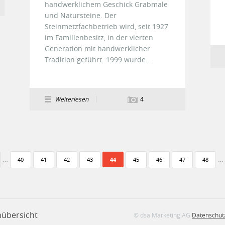
handwerklichem Geschick Grabmale
und Natursteine. Der
Steinmetzfachbetrieb wird, seit 1927
im Familienbesitz, in der vierten
Generation mit handwerklicher
Tradition geführt. 1999 wurde...
Weiterlesen
4
…
…
40
41
42
43
44
45
46
47
48
nübersicht
© dsa Marketing AG
Datenschut