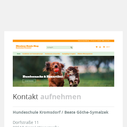
aufnehmen
Kontakt
Hundeschule Kromsdorf / Beate Göthe-Symalzek
Dorfstraße 11