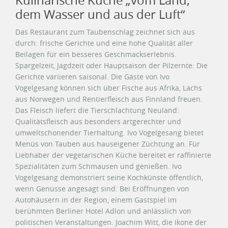
Kulinarische Küche „vom Land,
dem Wasser und aus der Luft“
Das Restaurant zum Taubenschlag zeichnet sich aus
durch: frische Gerichte und eine hohe Qualität aller
Beilagen für ein besseres Geschmackserlebnis.
Spargelzeit, Jagdzeit oder Hauptsaison der Pilzernte: Die
Gerichte variieren saisonal. Die Gäste von Ivo
Vogelgesang können sich über Fische aus Afrika, Lachs
aus Norwegen und Rentierfleisch aus Finnland freuen.
Das Fleisch liefert die Tierschlachtung Neuland:
Qualitätsfleisch aus besonders artgerechter und
umweltschonender Tierhaltung. Ivo Vogelgesang bietet
Menüs von Tauben aus hauseigener Züchtung an. Für
Liebhaber der vegetarischen Küche bereitet er raffinierte
Spezialitäten zum Schmausen und genießen. Ivo
Vogelgesang demonstriert seine Kochkünste öffentlich,
wenn Genüsse angesagt sind: Bei Eröffnungen von
Autohäusern in der Region, einem Gastspiel im
berühmten Berliner Hotel Adlon und anlässlich von
politischen Veranstaltungen. Joachim Witt, die Ikone der