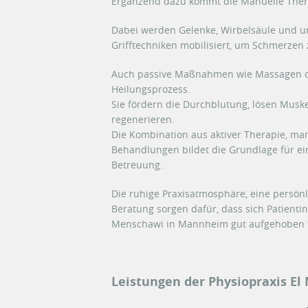
Ergänzend dazu kommt die Manuelle Ther
Dabei werden Gelenke, Wirbelsäule und u
Grifftechniken mobilisiert, um Schmerzen 
Auch passive Maßnahmen wie Massagen o
Heilungsprozess.
Sie fördern die Durchblutung, lösen Mus
regenerieren.
Die Kombination aus aktiver Therapie, m
Behandlungen bildet die Grundlage für ei
Betreuung.
Die ruhige Praxisatmosphäre, eine persön
Beratung sorgen dafür, dass sich Patienti
Menschawi in Mannheim gut aufgehoben 
Le
istungen der Physiopraxis E