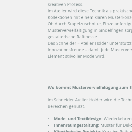
kreativen Prozess.
Im Atelier wird diese Technik als praktis
Kollektionen mit einem klaren Musterkonze
Ob durch Stapelzuschnitte, Einzelanfertig
Mustervervielfältigung in Sindelfingen sor
gestalterische Raffinesse.
Das Schneider – Atelier Holder unterstützt
Innovationsfreude – damit jede Musterverv
Element stilvoller Mode wird.
Wo kommt Mustervervielfältigung zum E
Im Schneider Atelier Holder wird die Techn
Bereichen genutzt:
•
Mode- und Textildesign:
Wiederkehrend
•
Innenraumgestaltung:
Muster für Deko
•
Künstlerische Projekte:
Kreative Reihu