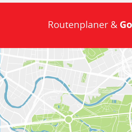
Routenplaner &
Go