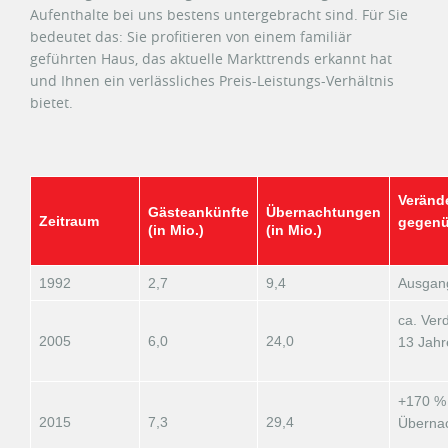
Aufenthalte bei uns bestens untergebracht sind. Für Sie
bedeutet das: Sie profitieren von einem familiär
geführten Haus, das aktuelle Markttrends erkannt hat
und Ihnen ein verlässliches Preis-Leistungs-Verhältnis
bietet.
Veränd
Gästeankünfte
Übernachtungen
Zeitraum
gegenü
(in Mio.)
(in Mio.)
1992
2,7
9,4
Ausgan
ca. Ver
2005
6,0
24,0
13 Jahr
+170 % 
2015
7,3
29,4
Überna