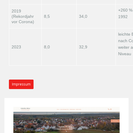
+260 %
2019
(Rekordjahr
8,5
34,0
1992
vor Corona)
leichte
nach C
2023
8,0
32,9
weiter 
Niveau
Impressum