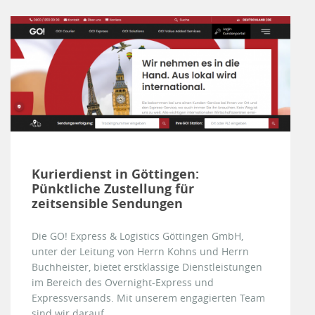
Kurierdienst in Göttingen:
Pünktliche Zustellung für
zeitsensible Sendungen
Die GO! Express & Logistics Göttingen GmbH,
unter der Leitung von Herrn Kohns und Herrn
Buchheister, bietet erstklassige Dienstleistungen
im Bereich des Overnight-Express und
Expressversands. Mit unserem engagierten Team
sind wir darauf...