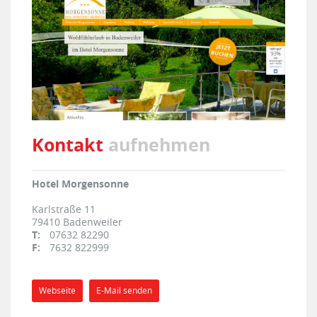
Kontakt
aufnehmen
Hotel Morgensonne
Karlstraße 11
79410
Badenweiler
T:
07632 82290
F:
7632 822999
Webseite
E-Mail senden