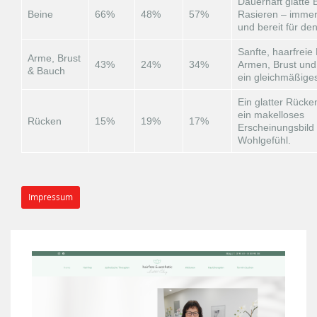
Dauerhaft glatte
Beine
66%
48%
57%
Rasieren – immer
und bereit für d
Sanfte, haarfreie
Arme, Brust
43%
24%
34%
Armen, Brust und
& Bauch
ein gleichmäßiges
Ein glatter Rücken
ein makelloses
Rücken
15%
19%
17%
Erscheinungsbild
Wohlgefühl.
Impressum