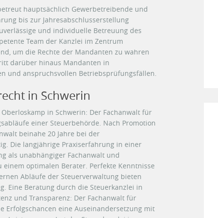
 betreut hauptsächlich Gewerbetreibende und
rung bis zur Jahresabschlusserstellung
uverlässige und individuelle Betreuung des
petente Team der Kanzlei im Zentrum
end, um die Rechte der Mandanten zu wahren
ritt darüber hinaus Mandanten in
ren und anspruchsvollen Betriebsprüfungsfällen.
recht in Schwerin
. Oberloskamp in Schwerin: Der Fachanwalt für
gsabläufe einer Steuerbehörde. Nach Promotion
walt beinahe 20 Jahre bei der
g. Die langjährige Praxiserfahrung in einer
ng als unabhängiger Fachanwalt und
 einem optimalen Berater. Perfekte Kenntnisse
ernen Abläufe der Steuerverwaltung bieten
 Eine Beratung durch die Steuerkanzlei in
enz und Transparenz: Der Fachanwalt für
he Erfolgschancen eine Auseinandersetzung mit