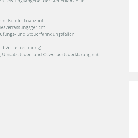
n Leistungsangebot der Steuerkanzlei in
 dem Bundesfinanzhof
esverfassungsgericht
prüfungs- und Steuerfahndungsfällen
nd Verlustrechnung)
-, Umsatzsteuer- und Gewerbesteuerklärung mit