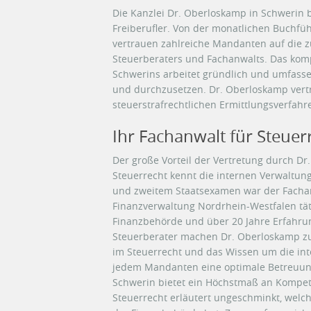
Die Kanzlei Dr. Oberloskamp in Schwerin
Freiberufler. Von der monatlichen Buchfüh
vertrauen zahlreiche Mandanten auf die z
Steuerberaters und Fachanwalts. Das kom
Schwerins arbeitet gründlich und umfass
und durchzusetzen. Dr. Oberloskamp vert
steuerstrafrechtlichen Ermittlungsverfah
Ihr Fachanwalt für Steuer
Der große Vorteil der Vertretung durch Dr
Steuerrecht kennt die internen Verwaltun
und zweitem Staatsexamen war der Fachan
Finanzverwaltung Nordrhein-Westfalen täti
Finanzbehörde und über 20 Jahre Erfahru
Steuerberater machen Dr. Oberloskamp zu
im Steuerrecht und das Wissen um die int
jedem Mandanten eine optimale Betreuung.
Schwerin bietet ein Höchstmaß an Kompet
Steuerrecht erläutert ungeschminkt, welc