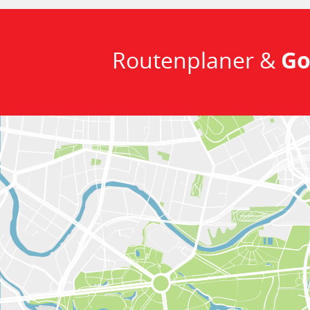
Routenplaner &
Go