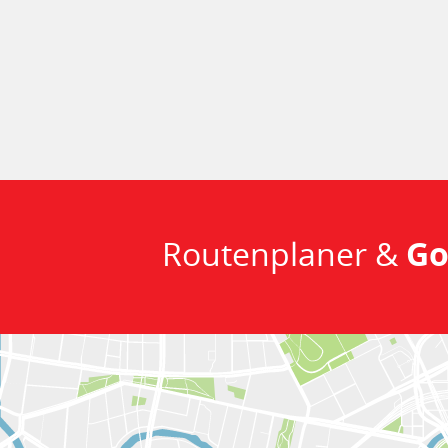
Routenplaner &
Go