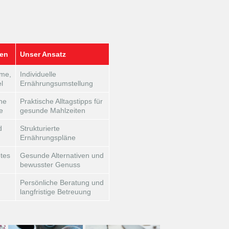
gen
Unser Ansatz
me,
Individuelle
l
Ernährungsumstellung
ne
Praktische Alltagstipps für
e
gesunde Mahlzeiten
d
Strukturierte
Ernährungspläne
etes
Gesunde Alternativen und
bewusster Genuss
Persönliche Beratung und
langfristige Betreuung