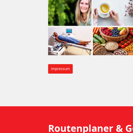
Impressum
Routenplaner &
G