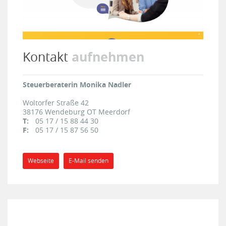
aufnehmen
Kontakt
Steuerberaterin Monika Nadler
Woltorfer Straße 42
38176
Wendeburg OT Meerdorf
T:
05 17 / 15 88 44 30
F:
05 17 / 15 87 56 50
Webseite
E-Mail senden