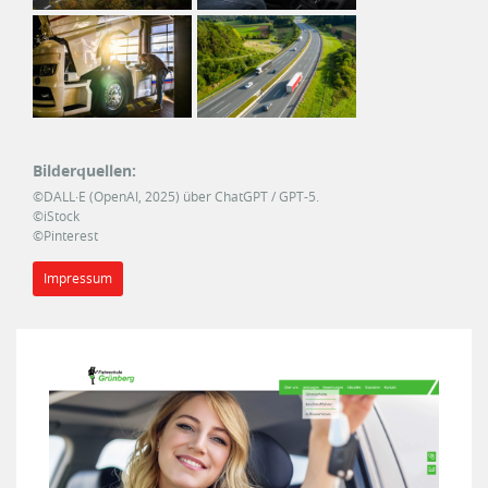
Bilderquellen:
©DALL·E (OpenAI, 2025) über ChatGPT / GPT-5.
©iStock
©Pinterest
Impressum