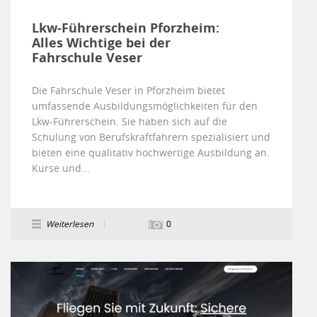
Lkw-Führerschein Pforzheim:
Alles Wichtige bei der
Fahrschule Veser
Die Fahrschule Veser in Pforzheim bietet
umfassende Ausbildungsmöglichkeiten für den
Lkw-Führerschein. Sie haben sich auf die
Schulung von Berufskraftfahrern spezialisiert und
bieten eine qualitativ hochwertige Ausbildung an.
Kurse und...
Weiterlesen
0