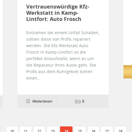
Vertrauenswürdige Kfz-
Werkstatt in Kamp-
Lintfort: Auto Frosch
Entstehen bei einem Unfall Schäden,
sollten diese von Profis repariert
werden. Die Kfz-Werkstatt Auto
Frosch in Kamp-Lintfort ist die
perfekte Anlaufstelle, wenn es um
die Reparatur Ihres Autos geht. Die
Profis aus dem Ruhrgebiet bieten
einen...
Weiterlesen
0
…
…
10
11
12
13
14
15
16
17
18