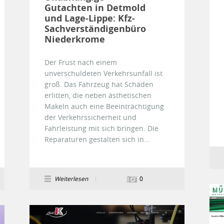
Gutachten in Detmold
und Lage-Lippe: Kfz-
Sachverständigenbüro
Niederkrome
Der Frust nach einem
unverschuldeten Verkehrsunfall ist
groß. Das Fahrzeug hat Schäden
erlitten, die neben ästhetischen
Makeln auch eine Beeinträchtigung
der Verkehrssicherheit und
Fahrleistung mit sich bringen. Die
Reparaturen gestalten sich in...
Weiterlesen
0