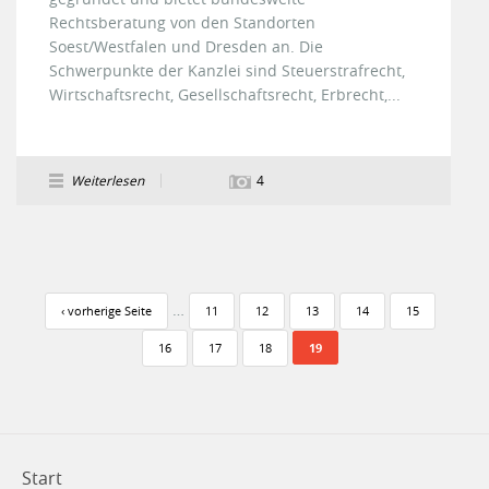
Rechtsberatung von den Standorten
Soest/Westfalen und Dresden an. Die
Schwerpunkte der Kanzlei sind Steuerstrafrecht,
Wirtschaftsrecht, Gesellschaftsrecht, Erbrecht,...
Weiterlesen
4
Seiten
…
‹ vorherige Seite
11
12
13
14
15
16
17
18
19
Start